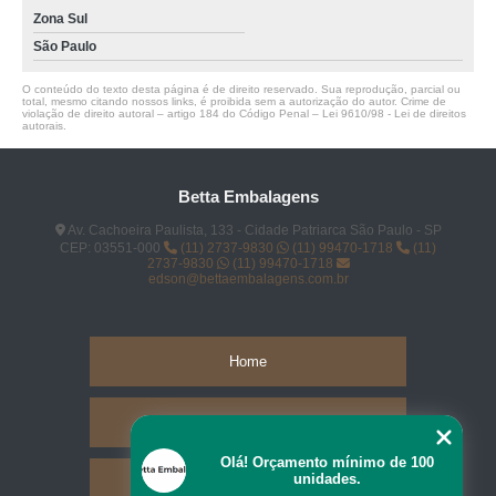
Zona Sul
São Paulo
O conteúdo do texto desta página é de direito reservado. Sua reprodução, parcial ou
total, mesmo citando nossos links, é proibida sem a autorização do autor. Crime de
violação de direito autoral – artigo 184 do Código Penal –
Lei 9610/98 - Lei de direitos
autorais
.
Betta Embalagens
Av. Cachoeira Paulista, 133 - Cidade Patriarca São Paulo - SP
CEP: 03551-000
(11) 2737-9830
(11) 99470-1718
(11)
2737-9830
(11) 99470-1718
edson@bettaembalagens.com.br
Home
Empresa
Olá! Orçamento mínimo de 100
unidades.
Missão