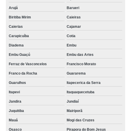
Arujá
Barueri
Biritiba Mirim
Caieiras
Caierias
Cajamar
Carapicuíba
Cotia
Diadema
Embu
Embu Guaçú
Embu das Artes
Ferraz de Vasconcelos
Francisco Morato
Franco da Rocha
Guararema
Guarulhos
Itapecerica da Serra
Itapevi
Itaquaquecetuba
Jandira
Jundiaí
Juquitiba
Mairiporã
Mauá
Mogi das Cruzes
Osasco
Pirapora do Bom Jesus