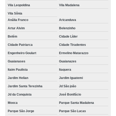
Vila Leopoldina
Vila Madalena
Vila Sônia
Anália Franco
Aricanduva
Artur Alvim
Belenzinho
Belém
Cidade Líder
Cidade Patriarca
Cidade Tiradentes
Engenheiro Goulart
Ermelino Matarazzo
Guaianases
Guaianazes
Itaim Paulista
Itaquera
Jardim Helian
Jardim Iguatemi
Jardim Santa Terezinha
Jd São joão
Jd da Conquista
José Bonifácio
Mooca
Parque Santa Madalena
Parque São Jorge
Parque São Lucas