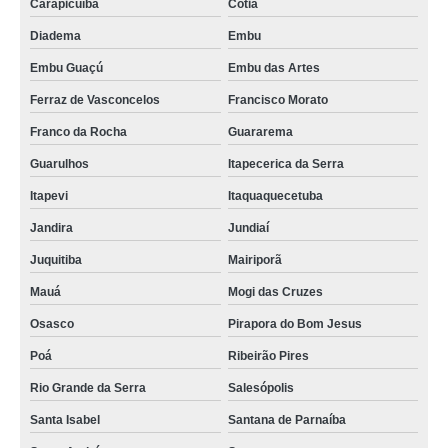
Carapicuíba
Cotia
Diadema
Embu
Embu Guaçú
Embu das Artes
Ferraz de Vasconcelos
Francisco Morato
Franco da Rocha
Guararema
Guarulhos
Itapecerica da Serra
Itapevi
Itaquaquecetuba
Jandira
Jundiaí
Juquitiba
Mairiporã
Mauá
Mogi das Cruzes
Osasco
Pirapora do Bom Jesus
Poá
Ribeirão Pires
Rio Grande da Serra
Salesópolis
Santa Isabel
Santana de Parnaíba