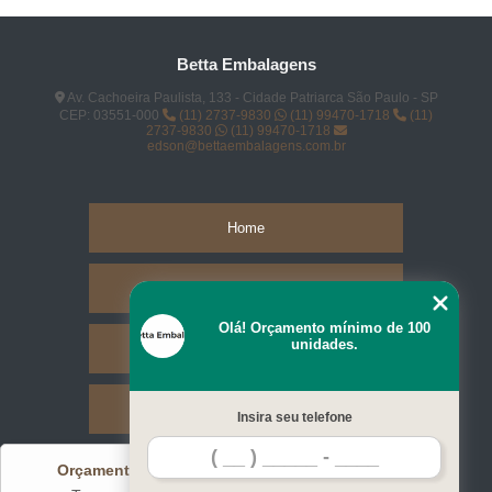
Betta Embalagens
Av. Cachoeira Paulista, 133 - Cidade Patriarca São Paulo - SP
CEP: 03551-000
(11) 2737-9830
(11) 99470-1718
(11)
2737-9830
(11) 99470-1718
edson@bettaembalagens.com.br
Home
Empresa
Olá! Orçamento mínimo de 100
unidades.
Missão
Serviços
Insira seu telefone
Orçamento mínimo de 100 unidades
Contato