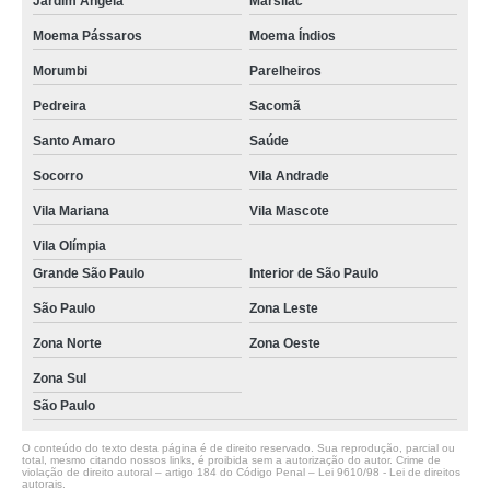
Jardim Ângela
Marsilac
Moema Pássaros
Moema Índios
Morumbi
Parelheiros
Pedreira
Sacomã
Santo Amaro
Saúde
Socorro
Vila Andrade
Vila Mariana
Vila Mascote
Vila Olímpia
Grande São Paulo
Interior de São Paulo
São Paulo
Zona Leste
Zona Norte
Zona Oeste
Zona Sul
São Paulo
O conteúdo do texto desta página é de direito reservado. Sua reprodução, parcial ou
total, mesmo citando nossos links, é proibida sem a autorização do autor. Crime de
violação de direito autoral – artigo 184 do Código Penal –
Lei 9610/98 - Lei de direitos
autorais
.